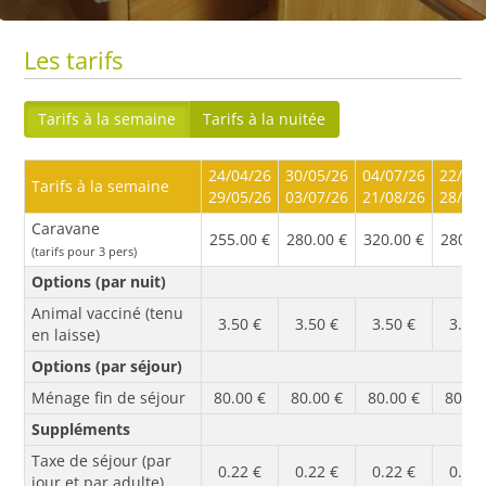
Les tarifs
Tarifs à la semaine
Tarifs à la nuitée
24/04/26
30/05/26
04/07/26
22/08
Tarifs à la semaine
29/05/26
03/07/26
21/08/26
28/08
Caravane
255.00 €
280.00 €
320.00 €
280.0
(tarifs pour 3 pers)
Options (par nuit)
Animal vacciné (tenu
3.50 €
3.50 €
3.50 €
3.50 
en laisse)
Options (par séjour)
Ménage fin de séjour
80.00 €
80.00 €
80.00 €
80.00
Suppléments
Taxe de séjour (par
0.22 €
0.22 €
0.22 €
0.22 
jour et par adulte)